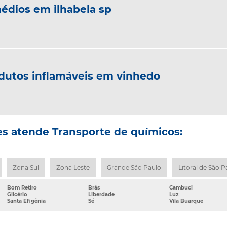
édios em ilhabela sp
dutos inflamáveis em vinhedo
s atende Transporte de químicos:
Zona Sul
Zona Leste
Grande São Paulo
Litoral de São P
Bom Retiro
Brás
Cambuci
Glicério
Liberdade
Luz
Santa Efigênia
Sé
Vila Buarque