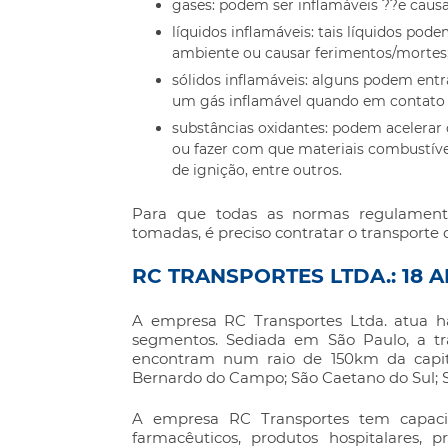
gases: podem ser inflamáveis ??e causa
líquidos inflamáveis: tais líquidos pod
ambiente ou causar ferimentos/mortes
sólidos inflamáveis: alguns podem en
um gás inflamável quando em contato
substâncias oxidantes: podem acelerar
ou fazer com que materiais combustí
de ignição, entre outros.
Para que todas as normas regulament
tomadas, é preciso contratar o
transporte 
RC TRANSPORTES LTDA.: 18 
A empresa RC Transportes Ltda. atua há
segmentos. Sediada em São Paulo, a tr
encontram num raio de 150km da capita
Bernardo do Campo; São Caetano do Sul; S
A empresa RC Transportes tem capaci
farmacêuticos, produtos hospitalares,