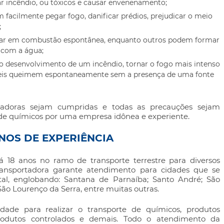
r incêndio, ou tóxicos e causar envenenamento;
em facilmente pegar fogo, danificar prédios, prejudicar o meio
;
trar em combustão espontânea, enquanto outros podem formar
 com a água;
 o desenvolvimento de um incêndio, tornar o fogo mais intenso
veis queimem espontaneamente sem a presença de uma fonte
adoras sejam cumpridas e todas as precauções sejam
de químicos
por uma empresa idônea e experiente.
ANOS DE EXPERIÊNCIA
 18 anos no ramo de transporte terrestre para diversos
ansportadora garante atendimento para cidades que se
l, englobando: Santana de Parnaíba; Santo André; São
ão Lourenço da Serra, entre muitas outras.
dade para realizar o
transporte de químicos
, produtos
 produtos controlados e demais. Todo o atendimento da