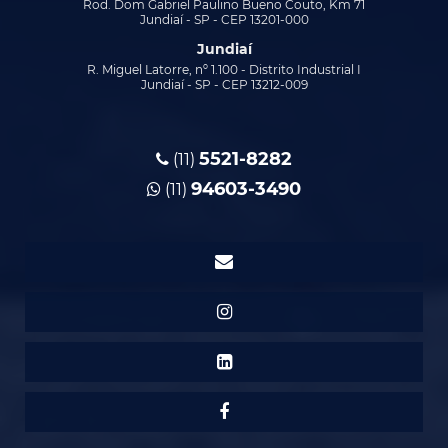
Rod. Dom Gabriel Paulino Bueno Couto, Km 71
Jundiaí - SP - CEP 13201-000
TRANSPORTE DE PRODUTOS INFLAMÁVEIS EM SUMARÉ
Jundiaí
TRANSPORTE DE PRODUTOS INFLAMÁVEIS EM VINHEDO
R. Miguel Latorre, nº 1.100 - Distrito Industrial I
Jundiaí - SP - CEP 13212-009
TRANSPORTE DE REMÉDIOS EM ILHABELA SP
TRANSPORTE FRACIONADO EM ILHABELA
TRANSPORTES PARA ILHABELA
5521-8282
(11)
94603-3490
(11)